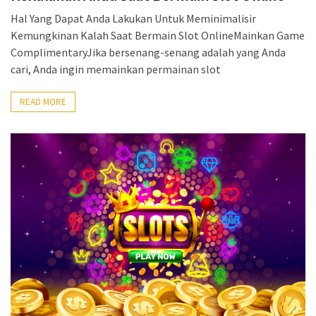
Hal Yang Dapat Anda Lakukan Untuk Meminimalisir
Kemungkinan Kalah Saat Bermain Slot OnlineMainkan Game
ComplimentaryJika bersenang-senang adalah yang Anda
cari, Anda ingin memainkan permainan slot
READ MORE