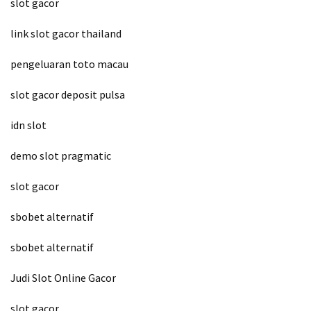
slot gacor
link slot gacor thailand
pengeluaran toto macau
slot gacor deposit pulsa
idn slot
demo slot pragmatic
slot gacor
sbobet alternatif
sbobet alternatif
Judi Slot Online Gacor
slot gacor