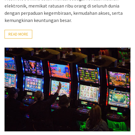
elektronik, memikat ratusan ribu orang di seluruh dunia
dengan perpaduan kegembiraan, kemudahan akses, serta
kemungkinan keuntungan besar.
READ MORE