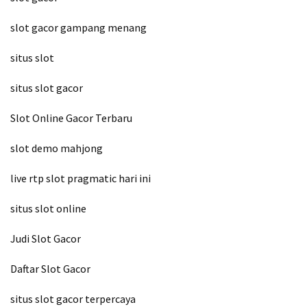
slot gacor gampang menang
situs slot
situs slot gacor
Slot Online Gacor Terbaru
slot demo mahjong
live rtp slot pragmatic hari ini
situs slot online
Judi Slot Gacor
Daftar Slot Gacor
situs slot gacor terpercaya