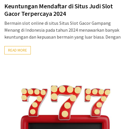
Keuntungan Mendaftar di Situs Judi Slot
Gacor Terpercaya 2024
Bermain slot online di situs Situs Slot Gacor Gampang
Menang di Indonesia pada tahun 2024 menawarkan banyak
keuntungan dan kepuasan bermain yang luar biasa. Dengan
READ MORE